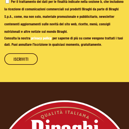
Per il trattamento dei dati per le finalità indicate nella sezione b, che includono
la ricezione di comunicazioni commerciali sui prodotti Biraghi da parte di Biraghi
S.p.A., come, ma non solo, materiale promozionale e pubblicitario, newsletter
contenenti aggiornamenti sulle novità del sito web, ricette, menù, consigli
nutrizionali e altre notizie sul mondo Biraghi.
Consulta la nostra
privacy policy
per saperne di più su come vengono trattati i tuoi
dati. Puoi annullare l'iscrizione in qualsiasi momento, gratuitamente.