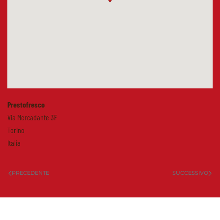
Prestofresco
Via Mercadante 3F
Torino
Italia
PRECEDENTE
SUCCESSIVO