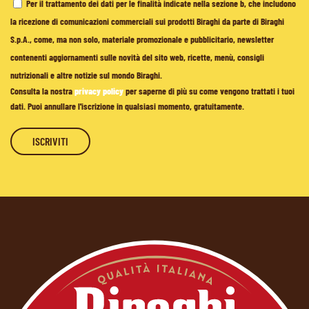
Per il trattamento dei dati per le finalità indicate nella sezione b, che includono
la ricezione di comunicazioni commerciali sui prodotti Biraghi da parte di Biraghi
S.p.A., come, ma non solo, materiale promozionale e pubblicitario, newsletter
contenenti aggiornamenti sulle novità del sito web, ricette, menù, consigli
nutrizionali e altre notizie sul mondo Biraghi.
Consulta la nostra
privacy policy
per saperne di più su come vengono trattati i tuoi
dati. Puoi annullare l'iscrizione in qualsiasi momento, gratuitamente.