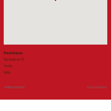
Prestofresco
Via Andorno 31
Torino
Italia
PRECEDENTE
SUCCESSIVO