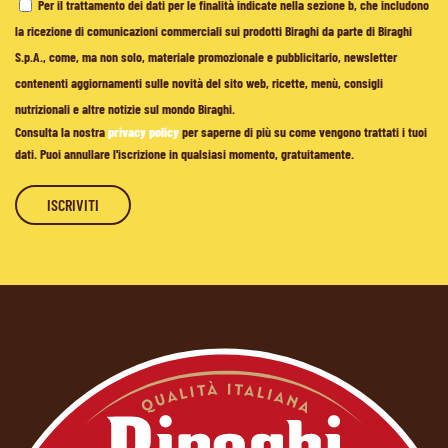
Per il trattamento dei dati per le finalità indicate nella sezione b, che includono
la ricezione di comunicazioni commerciali sui prodotti Biraghi da parte di Biraghi
S.p.A., come, ma non solo, materiale promozionale e pubblicitario, newsletter
contenenti aggiornamenti sulle novità del sito web, ricette, menù, consigli
nutrizionali e altre notizie sul mondo Biraghi.
Consulta la nostra
privacy policy
per saperne di più su come vengono trattati i tuoi
dati. Puoi annullare l'iscrizione in qualsiasi momento, gratuitamente.