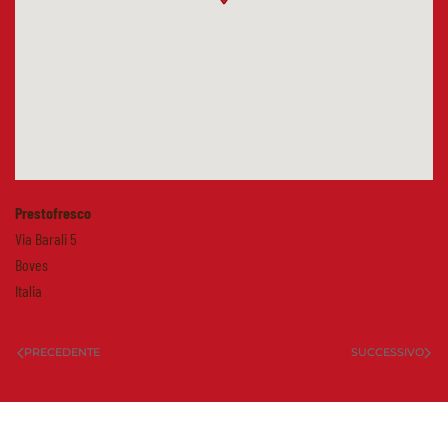
Prestofresco
Via Barali 5
Boves
Italia
PRECEDENTE
SUCCESSIVO