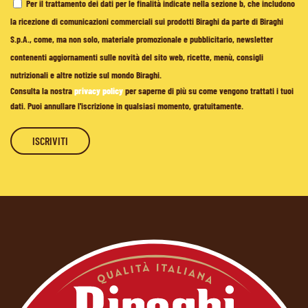
Per il trattamento dei dati per le finalità indicate nella sezione b, che includono
la ricezione di comunicazioni commerciali sui prodotti Biraghi da parte di Biraghi
S.p.A., come, ma non solo, materiale promozionale e pubblicitario, newsletter
contenenti aggiornamenti sulle novità del sito web, ricette, menù, consigli
nutrizionali e altre notizie sul mondo Biraghi.
Consulta la nostra
privacy policy
per saperne di più su come vengono trattati i tuoi
dati. Puoi annullare l'iscrizione in qualsiasi momento, gratuitamente.