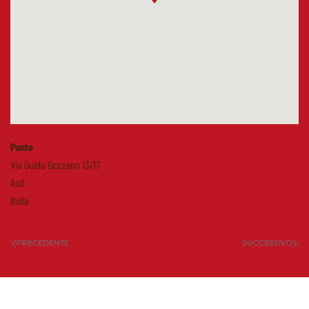
Punto
Via Guido Gozzano 13/17
Asti
Italia
PRECEDENTE
SUCCESSIVO