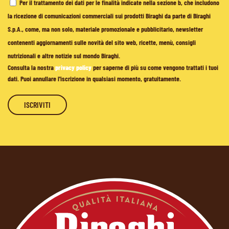
Per il trattamento dei dati per le finalità indicate nella sezione b, che includono
la ricezione di comunicazioni commerciali sui prodotti Biraghi da parte di Biraghi
S.p.A., come, ma non solo, materiale promozionale e pubblicitario, newsletter
contenenti aggiornamenti sulle novità del sito web, ricette, menù, consigli
nutrizionali e altre notizie sul mondo Biraghi.
Consulta la nostra
privacy policy
per saperne di più su come vengono trattati i tuoi
dati. Puoi annullare l'iscrizione in qualsiasi momento, gratuitamente.