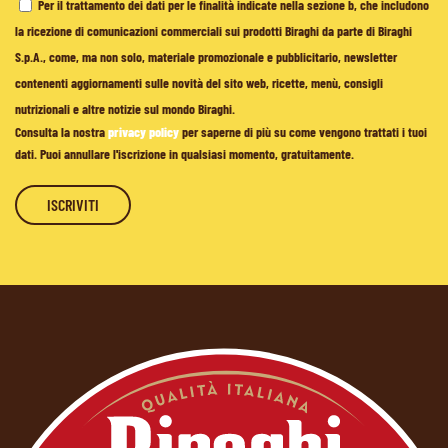
Per il trattamento dei dati per le finalità indicate nella sezione b, che includono
la ricezione di comunicazioni commerciali sui prodotti Biraghi da parte di Biraghi
S.p.A., come, ma non solo, materiale promozionale e pubblicitario, newsletter
contenenti aggiornamenti sulle novità del sito web, ricette, menù, consigli
nutrizionali e altre notizie sul mondo Biraghi.
Consulta la nostra
privacy policy
per saperne di più su come vengono trattati i tuoi
dati. Puoi annullare l'iscrizione in qualsiasi momento, gratuitamente.