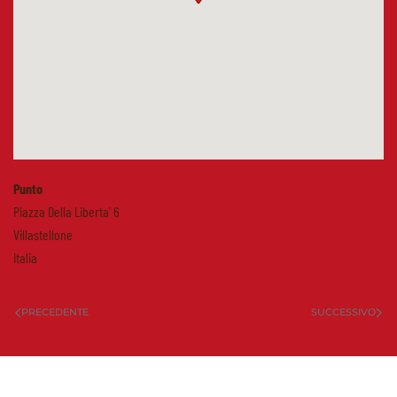
Punto
Piazza Della Liberta' 6
Villastellone
Italia
PRECEDENTE
SUCCESSIVO