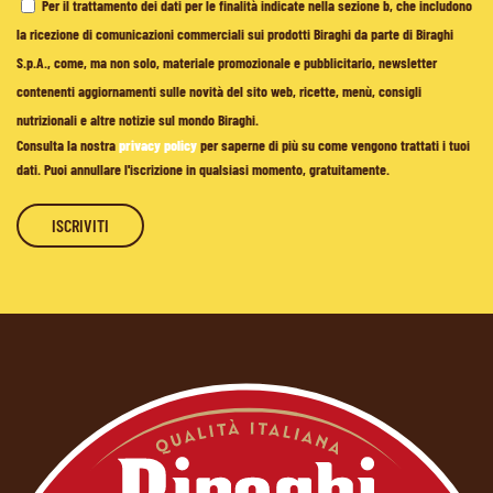
Per il trattamento dei dati per le finalità indicate nella sezione b, che includono
la ricezione di comunicazioni commerciali sui prodotti Biraghi da parte di Biraghi
S.p.A., come, ma non solo, materiale promozionale e pubblicitario, newsletter
contenenti aggiornamenti sulle novità del sito web, ricette, menù, consigli
nutrizionali e altre notizie sul mondo Biraghi.
Consulta la nostra
privacy policy
per saperne di più su come vengono trattati i tuoi
dati. Puoi annullare l'iscrizione in qualsiasi momento, gratuitamente.