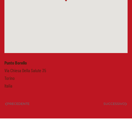
Punto Borello
Via Chiesa Della Salute 35
Torino
Italia
PRECEDENTE
SUCCESSIVO