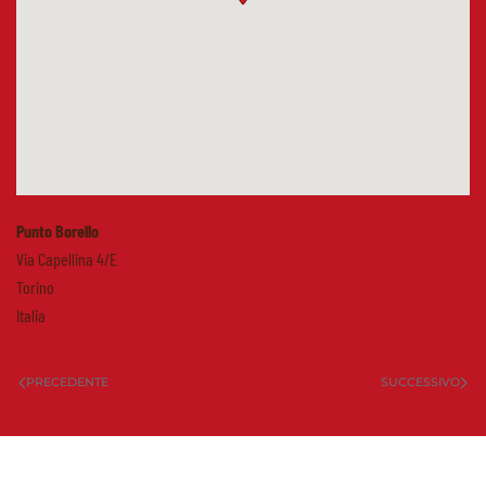
Punto Borello
Via Capellina 4/E
Torino
Italia
PRECEDENTE
SUCCESSIVO