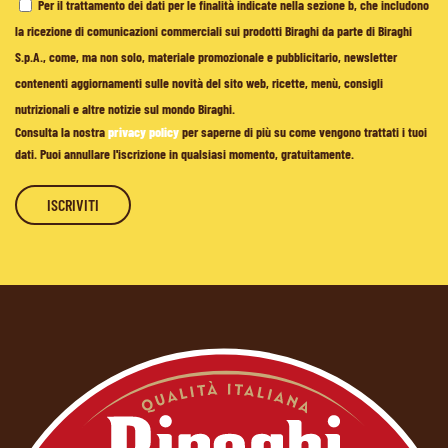
Per il trattamento dei dati per le finalità indicate nella sezione b, che includono
la ricezione di comunicazioni commerciali sui prodotti Biraghi da parte di Biraghi
S.p.A., come, ma non solo, materiale promozionale e pubblicitario, newsletter
contenenti aggiornamenti sulle novità del sito web, ricette, menù, consigli
nutrizionali e altre notizie sul mondo Biraghi.
Consulta la nostra
privacy policy
per saperne di più su come vengono trattati i tuoi
dati. Puoi annullare l'iscrizione in qualsiasi momento, gratuitamente.