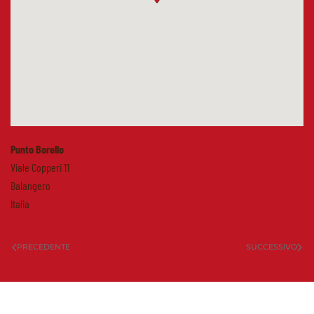
Punto Borello
Viale Copperi 11
Balangero
Italia
PRECEDENTE
SUCCESSIVO