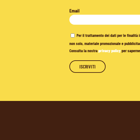
Email
Per il trattamento dei dati per le finalit
non solo, materiale promozionale e pubblicitar
Consulta la nostra
privacy policy
per saperne 