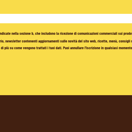
à indicate nella sezione b, che includono la ricezione di comunicazioni commerciali sui prodo
io, newsletter contenenti aggiornamenti sulle novità del sito web, ricette, menù, consigli nu
di più su come vengono trattati i tuoi dati. Puoi annullare l'iscrizione in qualsiasi moment