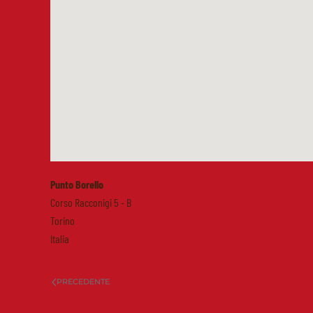
Punto Borello
Corso Racconigi 5 - B
Torino
Italia
PRECEDENTE