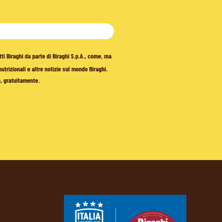
tti Biraghi da parte di Biraghi S.p.A., come, ma
trizionali e altre notizie sul mondo Biraghi.
o, gratuitamente.