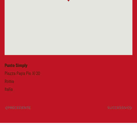
Punto Simply
Piazza Papa Pio Xi 20
Roma
Italia
PRECEDENTE
SUCCESSIVO