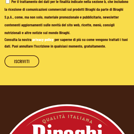
Per il trattamento dei dati per le finalità indicate nella sezione b, che includono
la ricezione di comunicazioni commerciali sui prodotti Biraghi da parte di Biraghi
S.p.A., come, ma non solo, materiale promozionale e pubblicitario, newsletter
contenenti aggiornamenti sulle novità del sito web, ricette, menù, consigli
nutrizionali e altre notizie sul mondo Biraghi.
Consulta la nostra
privacy policy
per saperne di più su come vengono trattati i tuoi
dati. Puoi annullare l'iscrizione in qualsiasi momento, gratuitamente.