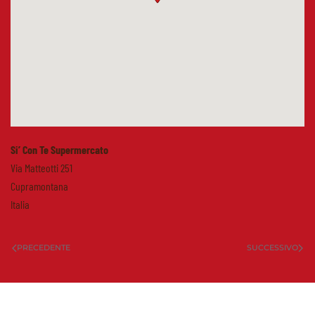
Si’ Con Te Supermercato
Via Matteotti 251
Cupramontana
Italia
PRECEDENTE
SUCCESSIVO