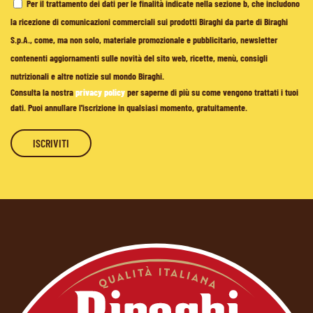
Per il trattamento dei dati per le finalità indicate nella sezione b, che includono
la ricezione di comunicazioni commerciali sui prodotti Biraghi da parte di Biraghi
S.p.A., come, ma non solo, materiale promozionale e pubblicitario, newsletter
contenenti aggiornamenti sulle novità del sito web, ricette, menù, consigli
nutrizionali e altre notizie sul mondo Biraghi.
Consulta la nostra
privacy policy
per saperne di più su come vengono trattati i tuoi
dati. Puoi annullare l'iscrizione in qualsiasi momento, gratuitamente.