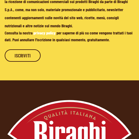
la ricezione di comunicazioni commerciali sui prodotti Biraghi da parte di Biraghi
S.p.A., come, ma non solo, materiale promozionale e pubblicitario, newsletter
contenenti aggiornamenti sulle novità del sito web, ricette, menù, consigli
nutrizionali e altre notizie sul mondo Biraghi.
Consulta la nostra
privacy policy
per saperne di più su come vengono trattati i tuoi
dati. Puoi annullare l'iscrizione in qualsiasi momento, gratuitamente.