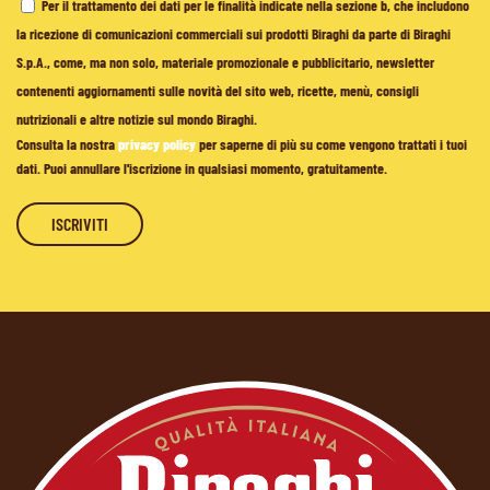
Per il trattamento dei dati per le finalità indicate nella sezione b, che includono
la ricezione di comunicazioni commerciali sui prodotti Biraghi da parte di Biraghi
S.p.A., come, ma non solo, materiale promozionale e pubblicitario, newsletter
contenenti aggiornamenti sulle novità del sito web, ricette, menù, consigli
nutrizionali e altre notizie sul mondo Biraghi.
Consulta la nostra
privacy policy
per saperne di più su come vengono trattati i tuoi
dati. Puoi annullare l'iscrizione in qualsiasi momento, gratuitamente.