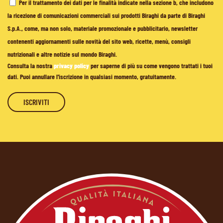
Per il trattamento dei dati per le finalità indicate nella sezione b, che includono
la ricezione di comunicazioni commerciali sui prodotti Biraghi da parte di Biraghi
S.p.A., come, ma non solo, materiale promozionale e pubblicitario, newsletter
contenenti aggiornamenti sulle novità del sito web, ricette, menù, consigli
nutrizionali e altre notizie sul mondo Biraghi.
Consulta la nostra
privacy policy
per saperne di più su come vengono trattati i tuoi
dati. Puoi annullare l'iscrizione in qualsiasi momento, gratuitamente.