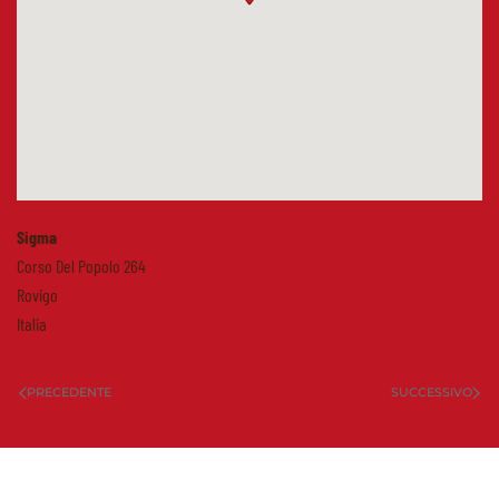
Sigma
Corso Del Popolo 264
Rovigo
Italia
PRECEDENTE
SUCCESSIVO