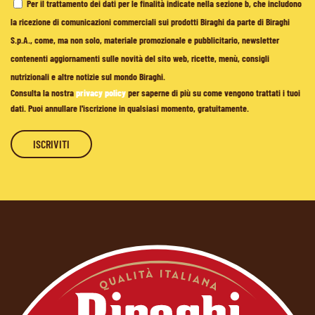
Per il trattamento dei dati per le finalità indicate nella sezione b, che includono
la ricezione di comunicazioni commerciali sui prodotti Biraghi da parte di Biraghi
S.p.A., come, ma non solo, materiale promozionale e pubblicitario, newsletter
contenenti aggiornamenti sulle novità del sito web, ricette, menù, consigli
nutrizionali e altre notizie sul mondo Biraghi.
Consulta la nostra
privacy policy
per saperne di più su come vengono trattati i tuoi
dati. Puoi annullare l'iscrizione in qualsiasi momento, gratuitamente.