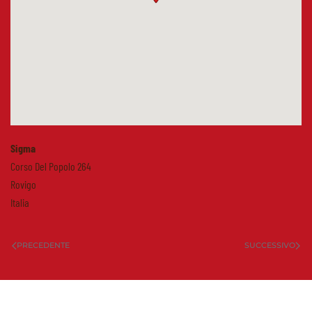
Sigma
Corso Del Popolo 264
Rovigo
Italia
PRECEDENTE
SUCCESSIVO