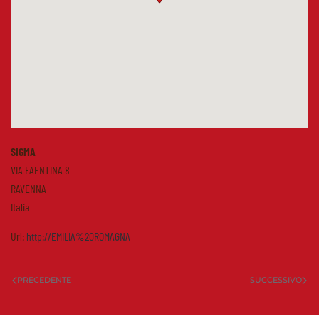
SIGMA
VIA FAENTINA 8
RAVENNA
Italia
Url:
http://EMILIA%20ROMAGNA
PRECEDENTE
SUCCESSIVO