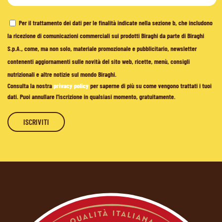
Per il trattamento dei dati per le finalità indicate nella sezione b, che includono
la ricezione di comunicazioni commerciali sui prodotti Biraghi da parte di Biraghi
S.p.A., come, ma non solo, materiale promozionale e pubblicitario, newsletter
contenenti aggiornamenti sulle novità del sito web, ricette, menù, consigli
nutrizionali e altre notizie sul mondo Biraghi.
Consulta la nostra
privacy policy
per saperne di più su come vengono trattati i tuoi
dati. Puoi annullare l'iscrizione in qualsiasi momento, gratuitamente.