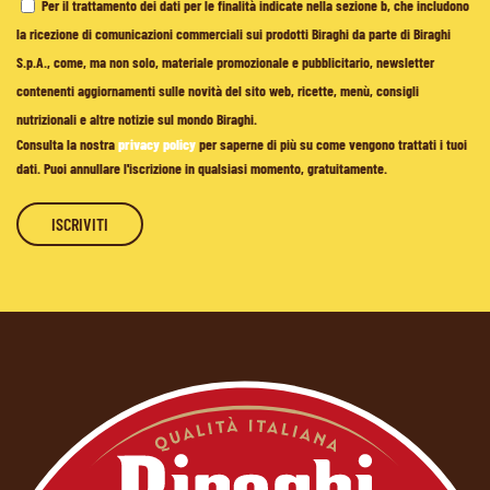
Per il trattamento dei dati per le finalità indicate nella sezione b, che includono
la ricezione di comunicazioni commerciali sui prodotti Biraghi da parte di Biraghi
S.p.A., come, ma non solo, materiale promozionale e pubblicitario, newsletter
contenenti aggiornamenti sulle novità del sito web, ricette, menù, consigli
nutrizionali e altre notizie sul mondo Biraghi.
Consulta la nostra
privacy policy
per saperne di più su come vengono trattati i tuoi
dati. Puoi annullare l'iscrizione in qualsiasi momento, gratuitamente.