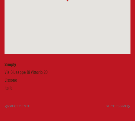
Simply
Via Giuseppe Di Vittorio 20
Lissone
Italia
PRECEDENTE
SUCCESSIVO