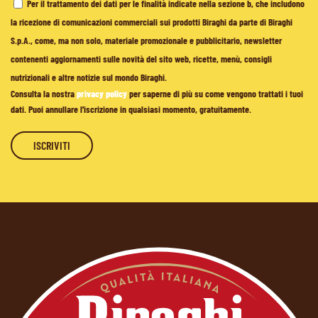
Per il trattamento dei dati per le finalità indicate nella sezione b, che includono
la ricezione di comunicazioni commerciali sui prodotti Biraghi da parte di Biraghi
S.p.A., come, ma non solo, materiale promozionale e pubblicitario, newsletter
contenenti aggiornamenti sulle novità del sito web, ricette, menù, consigli
nutrizionali e altre notizie sul mondo Biraghi.
Consulta la nostra
privacy policy
per saperne di più su come vengono trattati i tuoi
dati. Puoi annullare l'iscrizione in qualsiasi momento, gratuitamente.