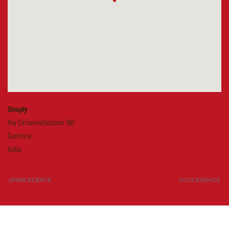
Simply
Via Circonvallazione 190
Santena
Italia
PRECEDENTE
SUCCESSIVO