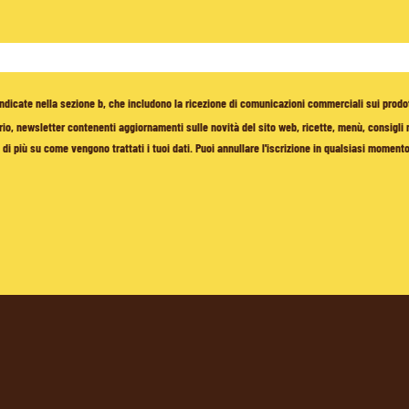
à indicate nella sezione b, che includono la ricezione di comunicazioni commerciali sui prodo
io, newsletter contenenti aggiornamenti sulle novità del sito web, ricette, menù, consigli nu
di più su come vengono trattati i tuoi dati. Puoi annullare l'iscrizione in qualsiasi moment