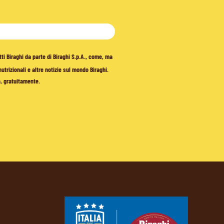
tti Biraghi da parte di Biraghi S.p.A., come, ma
trizionali e altre notizie sul mondo Biraghi.
o, gratuitamente.