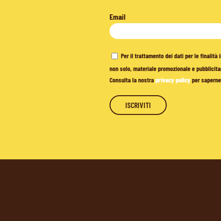
Email
Per il trattamento dei dati per le finalit
non solo, materiale promozionale e pubblicitar
Consulta la nostra
privacy policy
per saperne 