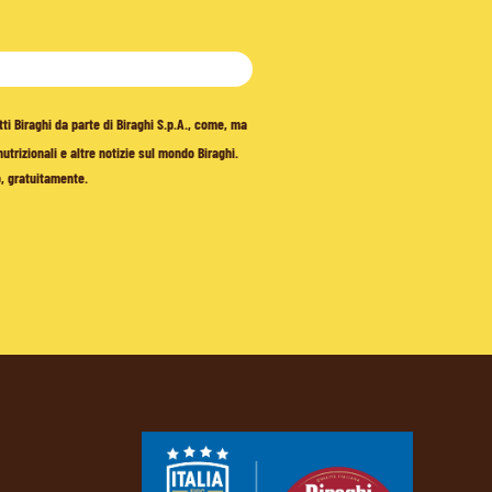
tti Biraghi da parte di Biraghi S.p.A., come, ma
trizionali e altre notizie sul mondo Biraghi.
o, gratuitamente.