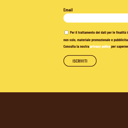
Email
Per il trattamento dei dati per le finalit
non solo, materiale promozionale e pubblicitar
Consulta la nostra
privacy policy
per saperne 