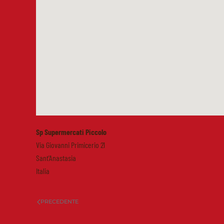
Sp Supermercati Piccolo
Via Giovanni Primicerio 21
Sant'Anastasia
Italia
PRECEDENTE