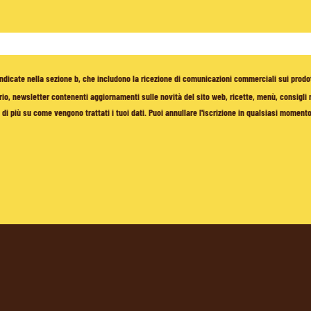
à indicate nella sezione b, che includono la ricezione di comunicazioni commerciali sui prodo
io, newsletter contenenti aggiornamenti sulle novità del sito web, ricette, menù, consigli nu
di più su come vengono trattati i tuoi dati. Puoi annullare l'iscrizione in qualsiasi moment