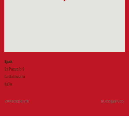
Spak
Ss Pasubio 9
Costabissara
Italia
PRECEDENTE
SUCCESSIVO