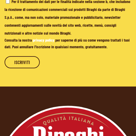
Per il trattamento dei dati per le finalità indicate nella sezione b, che includono
la ricezione di comunicazioni commerciali sui prodotti Biraghi da parte di Biraghi
S.p.A., come, ma non solo, materiale promozionale e pubblicitario, newsletter
contenenti aggiornamenti sulle novità del sito web, ricette, menù, consigli
nutrizionali e altre notizie sul mondo Biraghi.
Consulta la nostra
privacy policy
per saperne di più su come vengono trattati i tuoi
dati. Puoi annullare l'iscrizione in qualsiasi momento, gratuitamente.