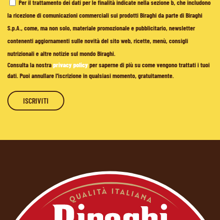
Per il trattamento dei dati per le finalità indicate nella sezione b, che includono
la ricezione di comunicazioni commerciali sui prodotti Biraghi da parte di Biraghi
S.p.A., come, ma non solo, materiale promozionale e pubblicitario, newsletter
contenenti aggiornamenti sulle novità del sito web, ricette, menù, consigli
nutrizionali e altre notizie sul mondo Biraghi.
Consulta la nostra
privacy policy
per saperne di più su come vengono trattati i tuoi
dati. Puoi annullare l'iscrizione in qualsiasi momento, gratuitamente.