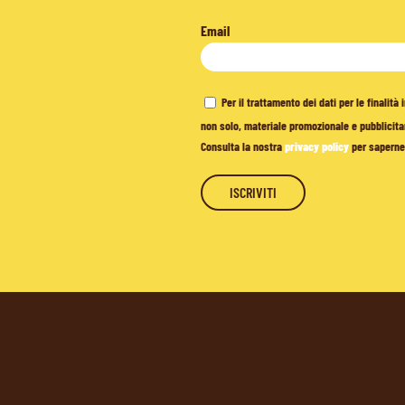
Email
Per il trattamento dei dati per le finalit
non solo, materiale promozionale e pubblicitar
Consulta la nostra
privacy policy
per saperne 