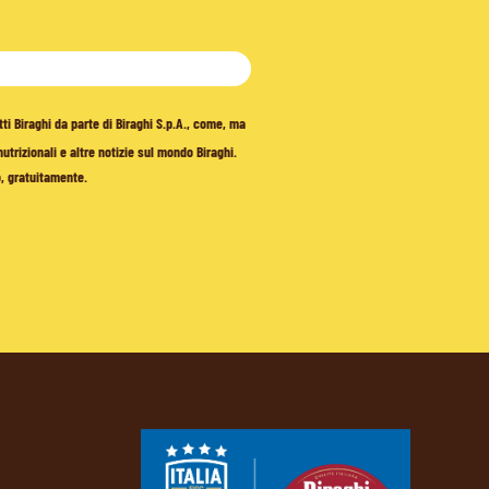
tti Biraghi da parte di Biraghi S.p.A., come, ma
trizionali e altre notizie sul mondo Biraghi.
o, gratuitamente.