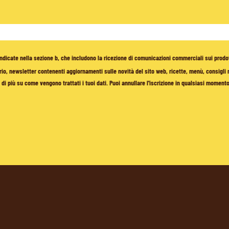
à indicate nella sezione b, che includono la ricezione di comunicazioni commerciali sui prodo
io, newsletter contenenti aggiornamenti sulle novità del sito web, ricette, menù, consigli nu
di più su come vengono trattati i tuoi dati. Puoi annullare l'iscrizione in qualsiasi moment