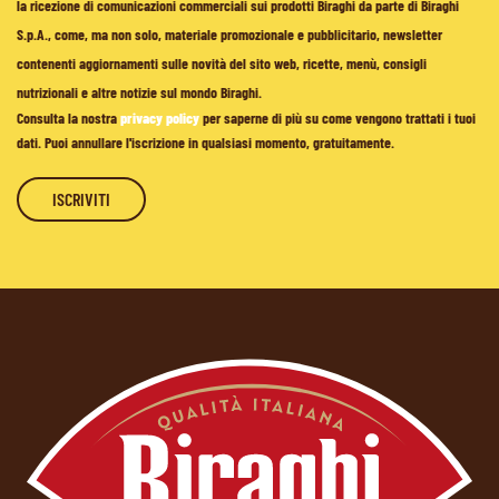
la ricezione di comunicazioni commerciali sui prodotti Biraghi da parte di Biraghi
S.p.A., come, ma non solo, materiale promozionale e pubblicitario, newsletter
contenenti aggiornamenti sulle novità del sito web, ricette, menù, consigli
nutrizionali e altre notizie sul mondo Biraghi.
Consulta la nostra
privacy policy
per saperne di più su come vengono trattati i tuoi
dati. Puoi annullare l'iscrizione in qualsiasi momento, gratuitamente.