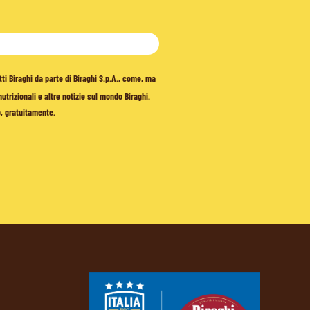
tti Biraghi da parte di Biraghi S.p.A., come, ma
trizionali e altre notizie sul mondo Biraghi.
o, gratuitamente.