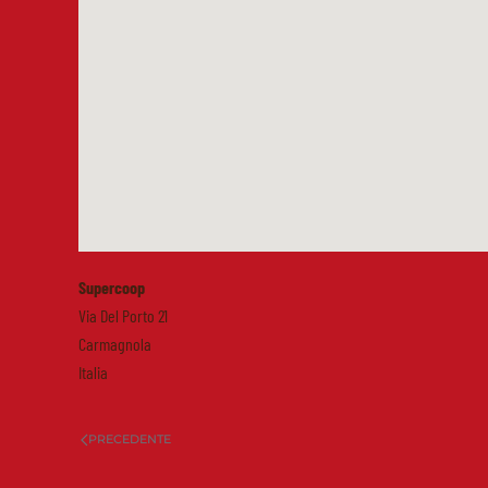
Supercoop
Via Del Porto 21
Carmagnola
Italia
PRECEDENTE