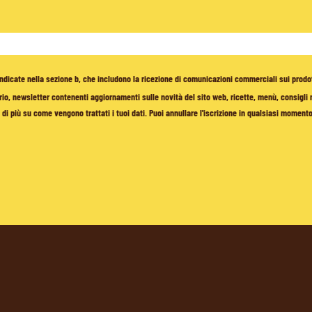
à indicate nella sezione b, che includono la ricezione di comunicazioni commerciali sui prodo
io, newsletter contenenti aggiornamenti sulle novità del sito web, ricette, menù, consigli nu
di più su come vengono trattati i tuoi dati. Puoi annullare l'iscrizione in qualsiasi moment