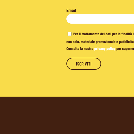
Email
Per il trattamento dei dati per le finalit
non solo, materiale promozionale e pubblicitar
Consulta la nostra
privacy policy
per saperne 