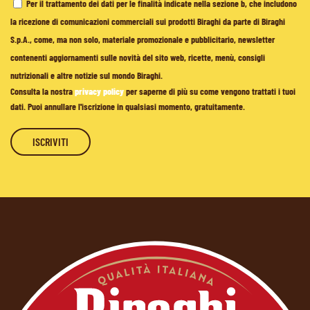
Per il trattamento dei dati per le finalità indicate nella sezione b, che includono
la ricezione di comunicazioni commerciali sui prodotti Biraghi da parte di Biraghi
S.p.A., come, ma non solo, materiale promozionale e pubblicitario, newsletter
contenenti aggiornamenti sulle novità del sito web, ricette, menù, consigli
nutrizionali e altre notizie sul mondo Biraghi.
Consulta la nostra
privacy policy
per saperne di più su come vengono trattati i tuoi
dati. Puoi annullare l'iscrizione in qualsiasi momento, gratuitamente.