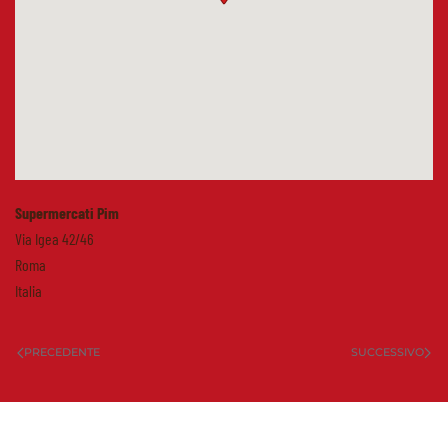
Supermercati Pim
Via Igea 42/46
Roma
Italia
PRECEDENTE
SUCCESSIVO