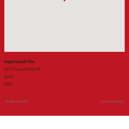
Supermercati Pim
Via Di Torrevecchia 313
Roma
Italia
PRECEDENTE
SUCCESSIVO