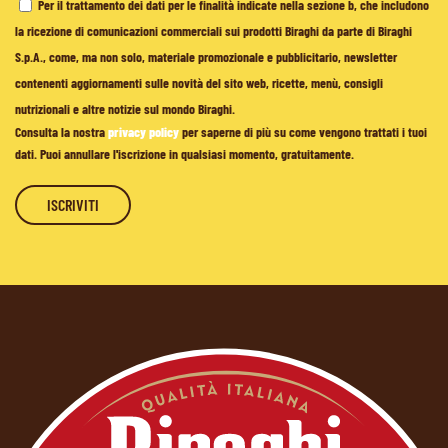
Per il trattamento dei dati per le finalità indicate nella sezione b, che includono
la ricezione di comunicazioni commerciali sui prodotti Biraghi da parte di Biraghi
S.p.A., come, ma non solo, materiale promozionale e pubblicitario, newsletter
contenenti aggiornamenti sulle novità del sito web, ricette, menù, consigli
nutrizionali e altre notizie sul mondo Biraghi.
Consulta la nostra
privacy policy
per saperne di più su come vengono trattati i tuoi
dati. Puoi annullare l'iscrizione in qualsiasi momento, gratuitamente.