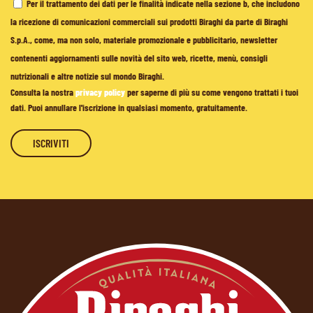
Per il trattamento dei dati per le finalità indicate nella sezione b, che includono
la ricezione di comunicazioni commerciali sui prodotti Biraghi da parte di Biraghi
S.p.A., come, ma non solo, materiale promozionale e pubblicitario, newsletter
contenenti aggiornamenti sulle novità del sito web, ricette, menù, consigli
nutrizionali e altre notizie sul mondo Biraghi.
Consulta la nostra
privacy policy
per saperne di più su come vengono trattati i tuoi
dati. Puoi annullare l'iscrizione in qualsiasi momento, gratuitamente.