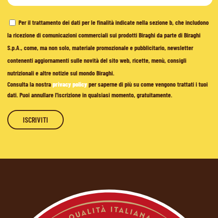
Per il trattamento dei dati per le finalità indicate nella sezione b, che includono
la ricezione di comunicazioni commerciali sui prodotti Biraghi da parte di Biraghi
S.p.A., come, ma non solo, materiale promozionale e pubblicitario, newsletter
contenenti aggiornamenti sulle novità del sito web, ricette, menù, consigli
nutrizionali e altre notizie sul mondo Biraghi.
Consulta la nostra
privacy policy
per saperne di più su come vengono trattati i tuoi
dati. Puoi annullare l'iscrizione in qualsiasi momento, gratuitamente.