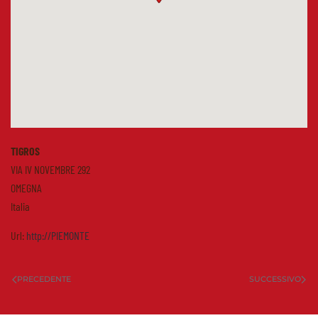
TIGROS
VIA IV NOVEMBRE 292
OMEGNA
Italia
Url:
http://PIEMONTE
PRECEDENTE
SUCCESSIVO