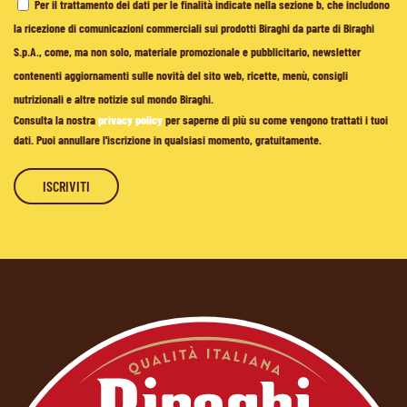
Per il trattamento dei dati per le finalità indicate nella sezione b, che includono
la ricezione di comunicazioni commerciali sui prodotti Biraghi da parte di Biraghi
S.p.A., come, ma non solo, materiale promozionale e pubblicitario, newsletter
contenenti aggiornamenti sulle novità del sito web, ricette, menù, consigli
nutrizionali e altre notizie sul mondo Biraghi.
Consulta la nostra
privacy policy
per saperne di più su come vengono trattati i tuoi
dati. Puoi annullare l'iscrizione in qualsiasi momento, gratuitamente.