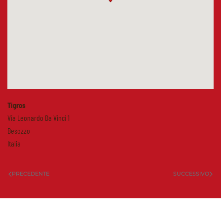
Tigros
Via Leonardo Da Vinci 1
Besozzo
Italia
PRECEDENTE
SUCCESSIVO