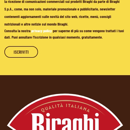
la ricezione di comunicazioni commerciali sui prodotti Biraghi da parte di Biraghi
S.p.A., come, ma non solo, materiale promozionale e pubblicitario, newsletter
contenenti aggiornamenti sulle novità del sito web, ricette, menù, consigli
nutrizionali e altre notizie sul mondo Biraghi.
Consulta la nostra
privacy policy
per saperne di più su come vengono trattati i tuoi
dati. Puoi annullare l'iscrizione in qualsiasi momento, gratuitamente.