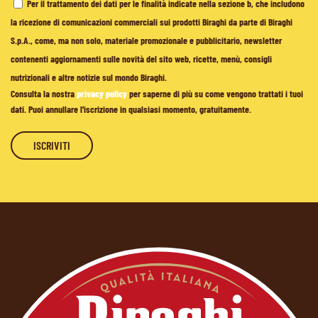
Per il trattamento dei dati per le finalità indicate nella sezione b, che includono
la ricezione di comunicazioni commerciali sui prodotti Biraghi da parte di Biraghi
S.p.A., come, ma non solo, materiale promozionale e pubblicitario, newsletter
contenenti aggiornamenti sulle novità del sito web, ricette, menù, consigli
nutrizionali e altre notizie sul mondo Biraghi.
Consulta la nostra
privacy policy
per saperne di più su come vengono trattati i tuoi
dati. Puoi annullare l'iscrizione in qualsiasi momento, gratuitamente.