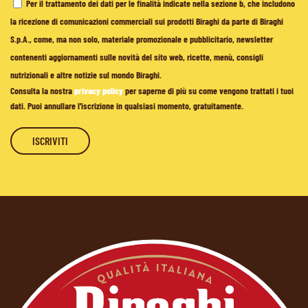
Per il trattamento dei dati per le finalità indicate nella sezione b, che includono
la ricezione di comunicazioni commerciali sui prodotti Biraghi da parte di Biraghi
S.p.A., come, ma non solo, materiale promozionale e pubblicitario, newsletter
contenenti aggiornamenti sulle novità del sito web, ricette, menù, consigli
nutrizionali e altre notizie sul mondo Biraghi.
Consulta la nostra
privacy policy
per saperne di più su come vengono trattati i tuoi
dati. Puoi annullare l'iscrizione in qualsiasi momento, gratuitamente.