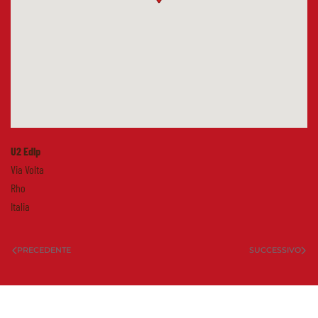
U2 Edlp
Via Volta
Rho
Italia
PRECEDENTE
SUCCESSIVO