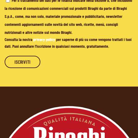
Per il trattamento dei dati per le finalità indicate nella sezione b, che includono
la ricezione di comunicazioni commerciali sui prodotti Biraghi da parte di Biraghi
S.p.A., come, ma non solo, materiale promozionale e pubblicitario, newsletter
contenenti aggiornamenti sulle novità del sito web, ricette, menù, consigli
nutrizionali e altre notizie sul mondo Biraghi.
Consulta la nostra
privacy policy
per saperne di più su come vengono trattati i tuoi
dati. Puoi annullare l'iscrizione in qualsiasi momento, gratuitamente.