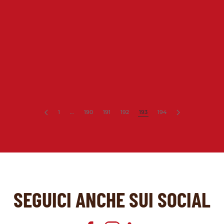
1
…
190
191
192
193
194
SEGUICI ANCHE SUI SOCIAL