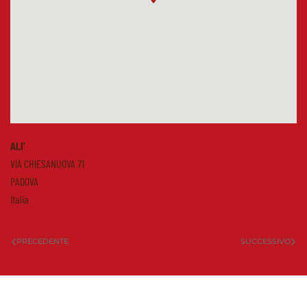
ALI’
VIA CHIESANUOVA 71
PADOVA
Italia
PRECEDENTE
SUCCESSIVO