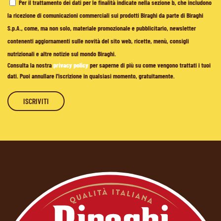
Per il trattamento dei dati per le finalità indicate nella sezione b, che includono
la ricezione di comunicazioni commerciali sui prodotti Biraghi da parte di Biraghi
S.p.A., come, ma non solo, materiale promozionale e pubblicitario, newsletter
contenenti aggiornamenti sulle novità del sito web, ricette, menù, consigli
nutrizionali e altre notizie sul mondo Biraghi.
Consulta la nostra
privacy policy
per saperne di più su come vengono trattati i tuoi
dati. Puoi annullare l'iscrizione in qualsiasi momento, gratuitamente.