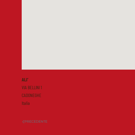
ALI’
VIA BELLINI 1
CADONEGHE
Italia
PRECEDENTE