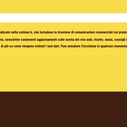
à indicate nella sezione b, che includono la ricezione di comunicazioni commerciali sui prodo
io, newsletter contenenti aggiornamenti sulle novità del sito web, ricette, menù, consigli nu
di più su come vengono trattati i tuoi dati. Puoi annullare l'iscrizione in qualsiasi moment