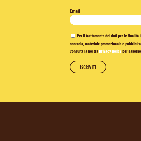
Email
Per il trattamento dei dati per le finalit
non solo, materiale promozionale e pubblicitar
Consulta la nostra
privacy policy
per saperne 