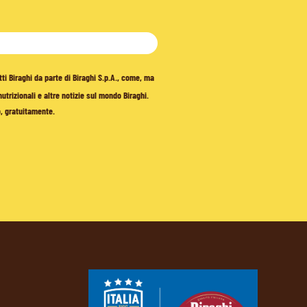
tti Biraghi da parte di Biraghi S.p.A., come, ma
trizionali e altre notizie sul mondo Biraghi.
o, gratuitamente.