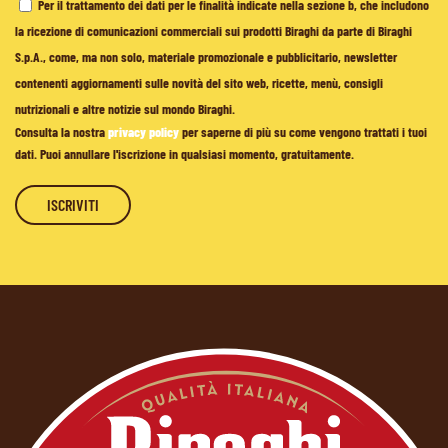
Per il trattamento dei dati per le finalità indicate nella sezione b, che includono
la ricezione di comunicazioni commerciali sui prodotti Biraghi da parte di Biraghi
S.p.A., come, ma non solo, materiale promozionale e pubblicitario, newsletter
contenenti aggiornamenti sulle novità del sito web, ricette, menù, consigli
nutrizionali e altre notizie sul mondo Biraghi.
Consulta la nostra
privacy policy
per saperne di più su come vengono trattati i tuoi
dati. Puoi annullare l'iscrizione in qualsiasi momento, gratuitamente.