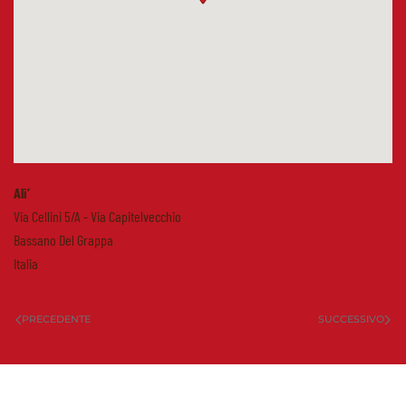
Ali’
Via Cellini 5/A - Via Capitelvecchio
Bassano Del Grappa
Italia
PRECEDENTE
SUCCESSIVO