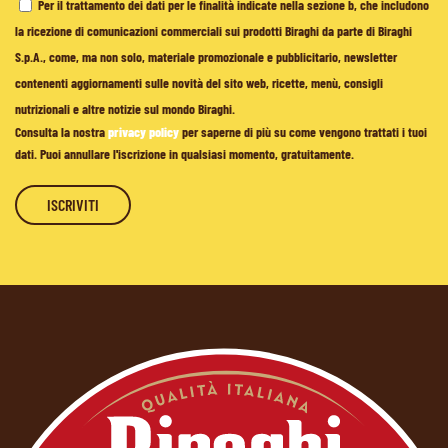
Per il trattamento dei dati per le finalità indicate nella sezione b, che includono
la ricezione di comunicazioni commerciali sui prodotti Biraghi da parte di Biraghi
S.p.A., come, ma non solo, materiale promozionale e pubblicitario, newsletter
contenenti aggiornamenti sulle novità del sito web, ricette, menù, consigli
nutrizionali e altre notizie sul mondo Biraghi.
Consulta la nostra
privacy policy
per saperne di più su come vengono trattati i tuoi
dati. Puoi annullare l'iscrizione in qualsiasi momento, gratuitamente.