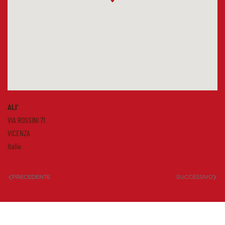
ALI’
VIA ROSSINI 71
VICENZA
Italia
PRECEDENTE
SUCCESSIVO