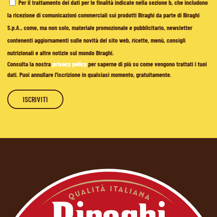
Per il trattamento dei dati per le finalità indicate nella sezione b, che includono
la ricezione di comunicazioni commerciali sui prodotti Biraghi da parte di Biraghi
S.p.A., come, ma non solo, materiale promozionale e pubblicitario, newsletter
contenenti aggiornamenti sulle novità del sito web, ricette, menù, consigli
nutrizionali e altre notizie sul mondo Biraghi.
Consulta la nostra
privacy policy
per saperne di più su come vengono trattati i tuoi
dati. Puoi annullare l'iscrizione in qualsiasi momento, gratuitamente.