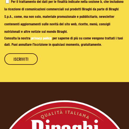
Per il trattamento dei dati per le finalità indicate nella sezione b, che includono
la ricezione di comunicazioni commerciali sui prodotti Biraghi da parte di Biraghi
S.p.A., come, ma non solo, materiale promozionale e pubblicitario, newsletter
contenenti aggiornamenti sulle novità del sito web, ricette, menù, consigli
nutrizionali e altre notizie sul mondo Biraghi.
Consulta la nostra
privacy policy
per saperne di più su come vengono trattati i tuoi
dati. Puoi annullare l'iscrizione in qualsiasi momento, gratuitamente.