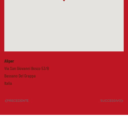
Aliper
Via San Giovanni Bosco 53/B
Bassano Del Grappa
Italia
PRECEDENTE
SUCCESSIVO