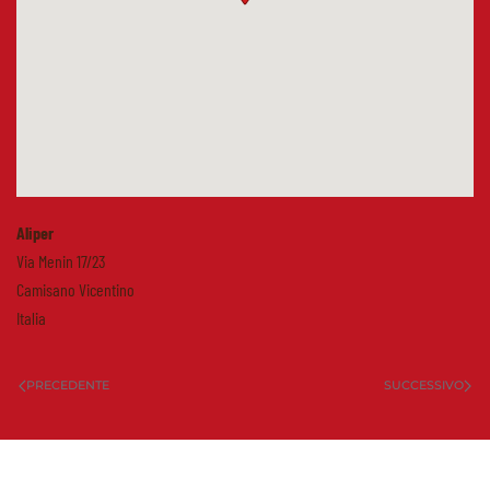
Aliper
Via Menin 17/23
Camisano Vicentino
Italia
PRECEDENTE
SUCCESSIVO