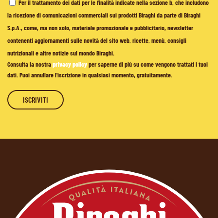
Per il trattamento dei dati per le finalità indicate nella sezione b, che includono
la ricezione di comunicazioni commerciali sui prodotti Biraghi da parte di Biraghi
S.p.A., come, ma non solo, materiale promozionale e pubblicitario, newsletter
contenenti aggiornamenti sulle novità del sito web, ricette, menù, consigli
nutrizionali e altre notizie sul mondo Biraghi.
Consulta la nostra
privacy policy
per saperne di più su come vengono trattati i tuoi
dati. Puoi annullare l'iscrizione in qualsiasi momento, gratuitamente.