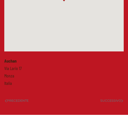
Auchan
Via Lario 17
Monza
Italia
PRECEDENTE
SUCCESSIVO