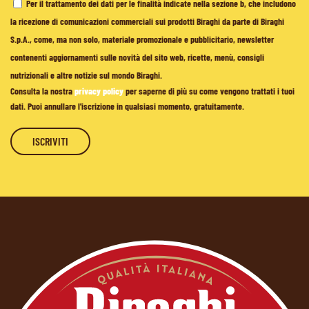
Per il trattamento dei dati per le finalità indicate nella sezione b, che includono
la ricezione di comunicazioni commerciali sui prodotti Biraghi da parte di Biraghi
S.p.A., come, ma non solo, materiale promozionale e pubblicitario, newsletter
contenenti aggiornamenti sulle novità del sito web, ricette, menù, consigli
nutrizionali e altre notizie sul mondo Biraghi.
Consulta la nostra
privacy policy
per saperne di più su come vengono trattati i tuoi
dati. Puoi annullare l'iscrizione in qualsiasi momento, gratuitamente.