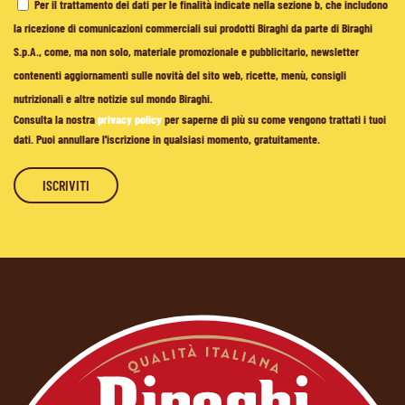
Per il trattamento dei dati per le finalità indicate nella sezione b, che includono
la ricezione di comunicazioni commerciali sui prodotti Biraghi da parte di Biraghi
S.p.A., come, ma non solo, materiale promozionale e pubblicitario, newsletter
contenenti aggiornamenti sulle novità del sito web, ricette, menù, consigli
nutrizionali e altre notizie sul mondo Biraghi.
Consulta la nostra
privacy policy
per saperne di più su come vengono trattati i tuoi
dati. Puoi annullare l'iscrizione in qualsiasi momento, gratuitamente.