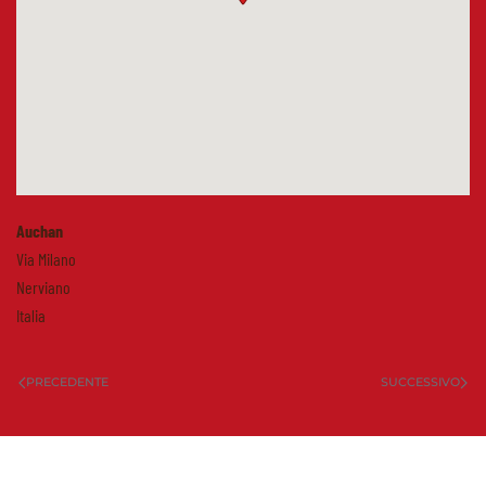
Auchan
Via Milano
Nerviano
Italia
PRECEDENTE
SUCCESSIVO