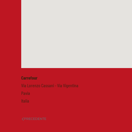
Carrefour
Via Lorenzo Cassani - Via Vigentina
Pavia
Italia
PRECEDENTE