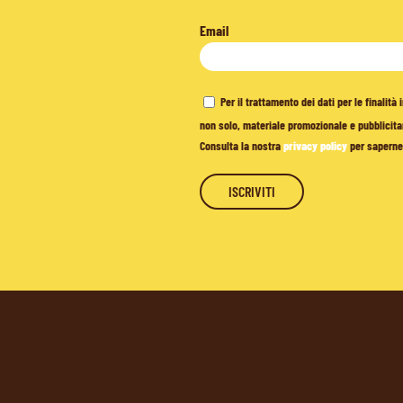
Email
Per il trattamento dei dati per le finalit
non solo, materiale promozionale e pubblicitar
Consulta la nostra
privacy policy
per saperne 