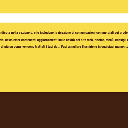
à indicate nella sezione b, che includono la ricezione di comunicazioni commerciali sui prodo
io, newsletter contenenti aggiornamenti sulle novità del sito web, ricette, menù, consigli nu
di più su come vengono trattati i tuoi dati. Puoi annullare l'iscrizione in qualsiasi moment