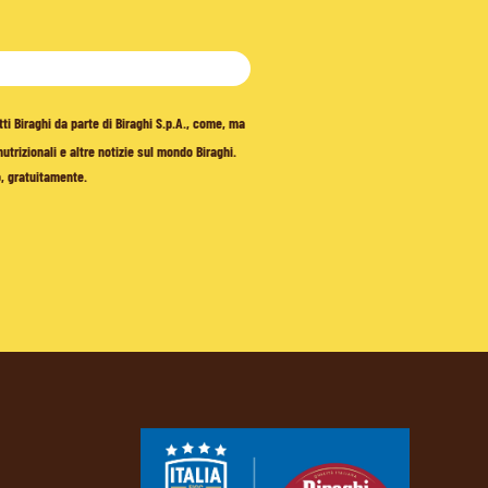
tti Biraghi da parte di Biraghi S.p.A., come, ma
trizionali e altre notizie sul mondo Biraghi.
o, gratuitamente.