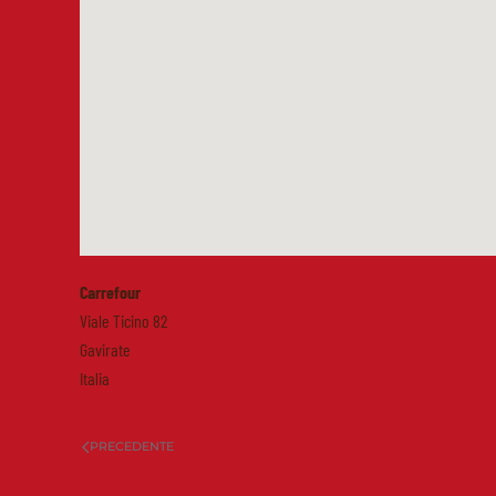
Carrefour
Viale Ticino 82
Gavirate
Italia
PRECEDENTE