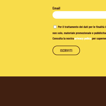
Email
Per il trattamento dei dati per le finalit
non solo, materiale promozionale e pubblicitar
Consulta la nostra
privacy policy
per saperne 