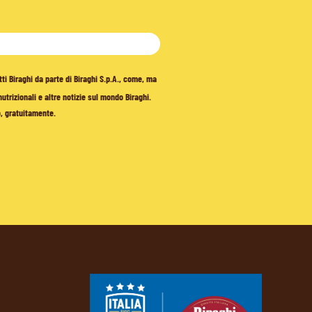
tti Biraghi da parte di Biraghi S.p.A., come, ma
trizionali e altre notizie sul mondo Biraghi.
o, gratuitamente.