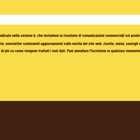
à indicate nella sezione b, che includono la ricezione di comunicazioni commerciali sui prodo
io, newsletter contenenti aggiornamenti sulle novità del sito web, ricette, menù, consigli nu
di più su come vengono trattati i tuoi dati. Puoi annullare l'iscrizione in qualsiasi moment