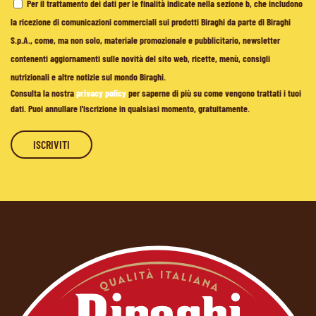
Per il trattamento dei dati per le finalità indicate nella sezione b, che includono
la ricezione di comunicazioni commerciali sui prodotti Biraghi da parte di Biraghi
S.p.A., come, ma non solo, materiale promozionale e pubblicitario, newsletter
contenenti aggiornamenti sulle novità del sito web, ricette, menù, consigli
nutrizionali e altre notizie sul mondo Biraghi.
Consulta la nostra
privacy policy
per saperne di più su come vengono trattati i tuoi
dati. Puoi annullare l'iscrizione in qualsiasi momento, gratuitamente.