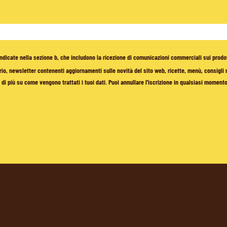
à indicate nella sezione b, che includono la ricezione di comunicazioni commerciali sui prodo
io, newsletter contenenti aggiornamenti sulle novità del sito web, ricette, menù, consigli nu
di più su come vengono trattati i tuoi dati. Puoi annullare l'iscrizione in qualsiasi moment