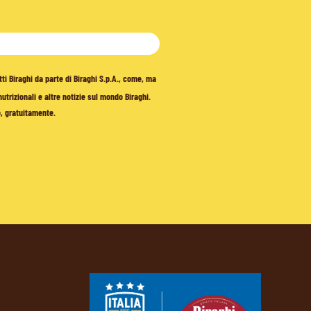
tti Biraghi da parte di Biraghi S.p.A., come, ma
trizionali e altre notizie sul mondo Biraghi.
o, gratuitamente.