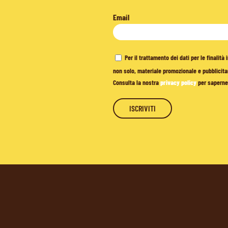
Email
Per il trattamento dei dati per le finalit
non solo, materiale promozionale e pubblicitar
Consulta la nostra
privacy policy
per saperne 