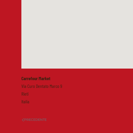
Carrefour Market
Via Curo Dentato Marco 9
Rieti
Italia
PRECEDENTE