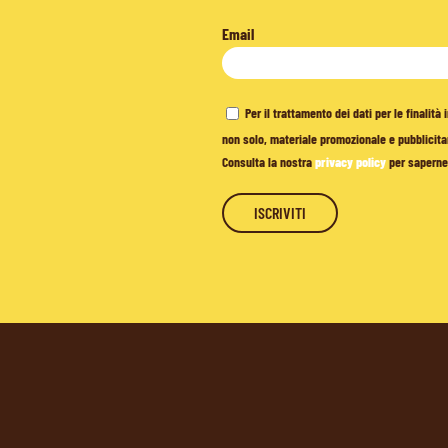
Email
Per il trattamento dei dati per le finalit
non solo, materiale promozionale e pubblicitar
Consulta la nostra
privacy policy
per saperne 