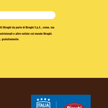
tti Biraghi da parte di Biraghi S.p.A., come, ma
trizionali e altre notizie sul mondo Biraghi.
o, gratuitamente.