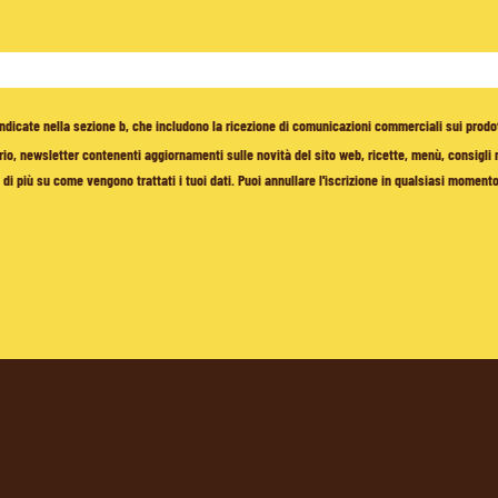
à indicate nella sezione b, che includono la ricezione di comunicazioni commerciali sui prodo
io, newsletter contenenti aggiornamenti sulle novità del sito web, ricette, menù, consigli nu
di più su come vengono trattati i tuoi dati. Puoi annullare l'iscrizione in qualsiasi moment