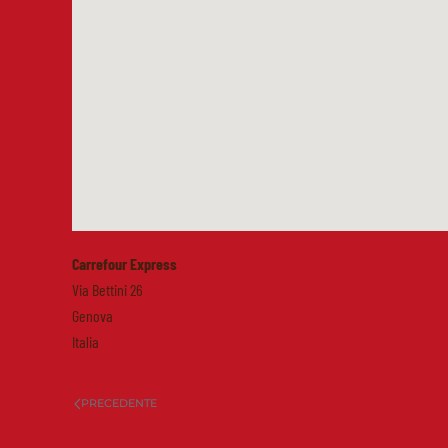
Carrefour Express
Via Bettini 26
Genova
Italia
PRECEDENTE